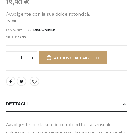
19,90 €
Avvolgente con la sua dolce rotondità.
15 ML
DISPONIBILITA':
DISPONIBILE
SKU
T3795
AGGIUNGI AL CARRELLO
DETTAGLI
Avvolgente con la sua dolce rotondità. La sensuale
dolcezza di cocco e zagare si sublima in un cuore cipriato