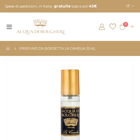
Lingua
Spese di spedizioni, in Italia,
gratuite
sopra soli
45€
IT
element
0
Toggle
Cart
Nav
PROFUMO DA BORSETTA LA CAMELIA 15 ML
Vai
alla
fine
della
galleria
di
immagini