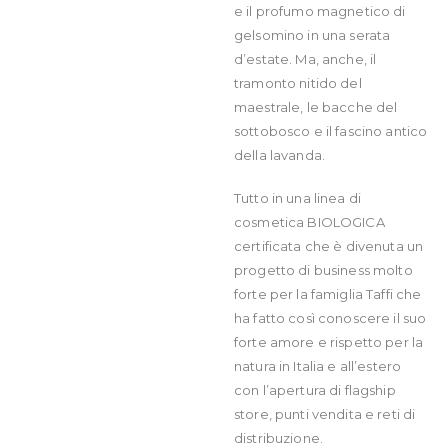
e il profumo magnetico di
gelsomino in una serata
d’estate. Ma, anche, il
tramonto nitido del
maestrale, le bacche del
sottobosco e il fascino antico
della lavanda.
Tutto in una linea di
cosmetica BIOLOGICA
certificata che è divenuta un
progetto di business molto
forte per la famiglia Taffi che
ha fatto così conoscere il suo
forte amore e rispetto per la
natura in Italia e all’estero
con l’apertura di flagship
store, punti vendita e reti di
distribuzione.