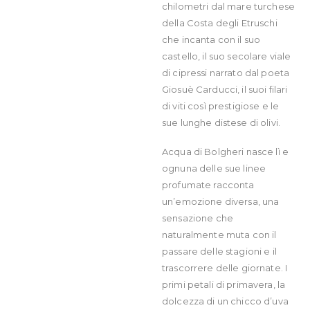
chilometri dal mare turchese
della Costa degli Etruschi
che incanta con il suo
castello, il suo secolare viale
di cipressi narrato dal poeta
Giosuè Carducci, il suoi filari
di viti così prestigiose e le
sue lunghe distese di olivi.
Acqua di Bolgheri nasce lì e
ognuna delle sue linee
profumate racconta
un’emozione diversa, una
sensazione che
naturalmente muta con il
passare delle stagioni e il
trascorrere delle giornate. I
primi petali di primavera, la
dolcezza di un chicco d’uva