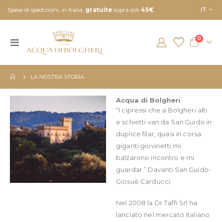
Lingua
Spese di spedizioni, in Italia,
gratuite
sopra soli
45€
IT
element
0
Toggle
Cart
Nav
LA NOSTRA STORIA
Acqua di Bolgheri
“I cipressi che a Bolgheri alti
e schietti van da San Guido in
duplice filar, quasi in corsa
giganti giovinetti mi
balzarono incontro e mi
guardar.” Davanti San Guido-
Giosuè Carducci.
Nel 2008 la Dr.Taffi Srl ha
lanciato nel mercato italiano