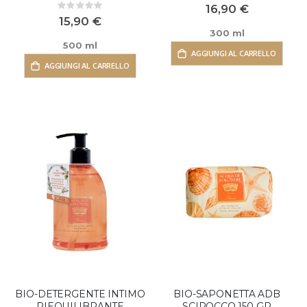
0%
16,90 €
Rating:
0%
15,90 €
300 ml
500 ml
AGGIUNGI AL CARRELLO
AGGIUNGI AL CARRELLO
BIO-DETERGENTE INTIMO
BIO-SAPONETTA ADB
RIEQUILIBRANTE
SCIROCCO 150 GR