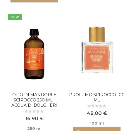
NEW
OLIO DI MANDORLE
PROFUMO SCIROCCO 100
SCIROCCO 250 ML -
ML
ACQUA DI BOLGHERI
Rating:
0%
48,00 €
Rating:
0%
16,90 €
100 ml
250 ml