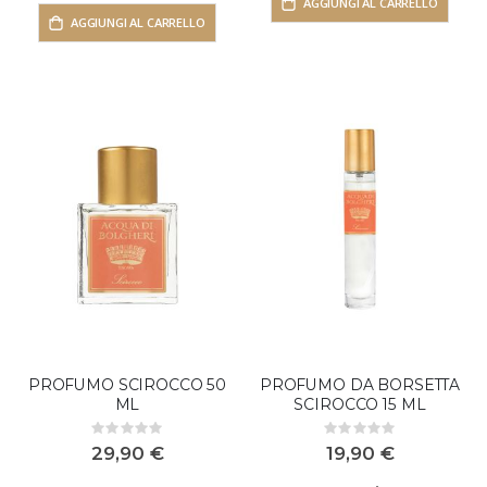
AGGIUNGI AL CARRELLO
AGGIUNGI AL CARRELLO
PROFUMO SCIROCCO 50
PROFUMO DA BORSETTA
ML
SCIROCCO 15 ML
Rating:
Rating:
0%
0%
29,90 €
19,90 €