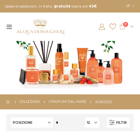
Lingua
Spese di spedizioni, in Italia,
gratuite
sopra soli
45€
IT
element
0
Toggle
Cart
Nav
COLLEZIONI
I PROFUMI DAL MARE
SCIROCCO
Imposta
FILTRI
la
direzione