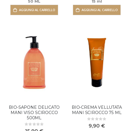
50 ML
15 ml
AGGIUNGI AL CARRELLO
AGGIUNGI AL CARRELLO
BIO-SAPONE DELICATO
BIO-CREMA VELLUTATA
MANI VISO SCIROCCO
MANI SCIROCCO 75 ML
500ML
Rating:
0%
9,90 €
Rating:
0%