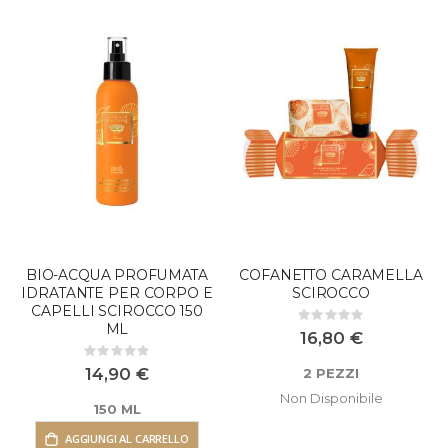
decrescente
BIO-ACQUA PROFUMATA
COFANETTO CARAMELLA
IDRATANTE PER CORPO E
SCIROCCO
CAPELLI SCIROCCO 150
Rating:
ML
0%
16,80 €
Rating:
0%
14,90 €
2 PEZZI
Non Disponibile
150 ML
AGGIUNGI AL CARRELLO