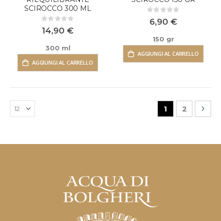
SCIROCCO 300 ML
Rating:
0%
6,90 €
Rating:
0%
14,90 €
150 gr
300 ml
AGGIUNGI AL CARRELLO
AGGIUNGI AL CARRELLO
Pagina
Attualmente s
Pagina
Pag
Suc
1
2