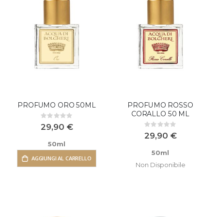
PROFUMO ORO 50ML
PROFUMO ROSSO
CORALLO 50 ML
Rating:
0%
29,90 €
Rating:
0%
29,90 €
50ml
50ml
AGGIUNGI AL CARRELLO
Non Disponibile