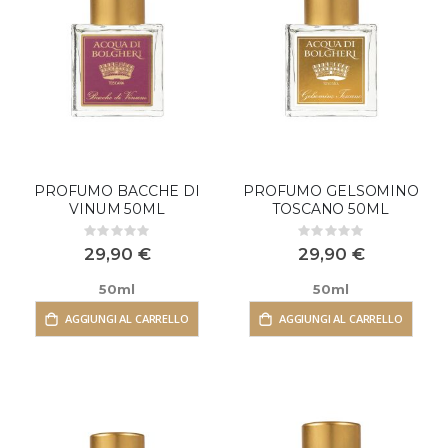
PROFUMO BACCHE DI
PROFUMO GELSOMINO
VINUM 50ML
TOSCANO 50ML
Rating:
Rating:
0%
0%
29,90 €
29,90 €
50ml
50ml
AGGIUNGI AL CARRELLO
AGGIUNGI AL CARRELLO