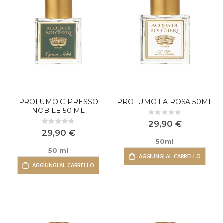
PROFUMO CIPRESSO
PROFUMO LA ROSA 50ML
NOBILE 50 ML
Rating:
0%
29,90 €
Rating:
0%
29,90 €
50ml
50 ml
AGGIUNGI AL CARRELLO
AGGIUNGI AL CARRELLO