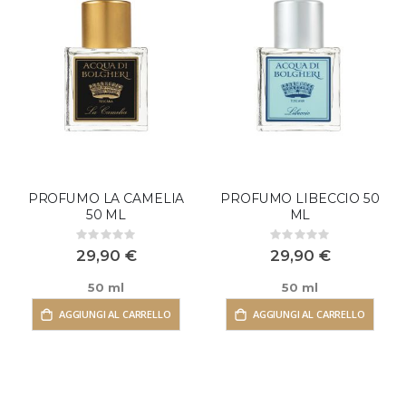
PROFUMO LA CAMELIA
PROFUMO LIBECCIO 50
50 ML
ML
Rating:
Rating:
0%
0%
29,90 €
29,90 €
50 ml
50 ml
AGGIUNGI AL CARRELLO
AGGIUNGI AL CARRELLO