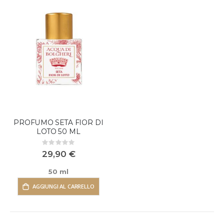
PROFUMO SETA FIOR DI
LOTO 50 ML
Rating:
0%
29,90 €
50 ml
AGGIUNGI AL CARRELLO