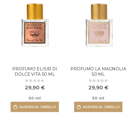
PROFUMO ELISIR DI
PROFUMO LA MAGNOLIA
DOLCE VITA 50 ML
50 ML
Rating:
Rating:
0%
0%
29,90 €
29,90 €
50 ml
50 ml
AGGIUNGI AL CARRELLO
AGGIUNGI AL CARRELLO