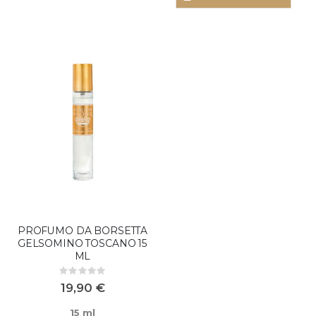
PROFUMO DA BORSETTA
GELSOMINO TOSCANO 15
ML
Rating:
0%
19,90 €
15 ml