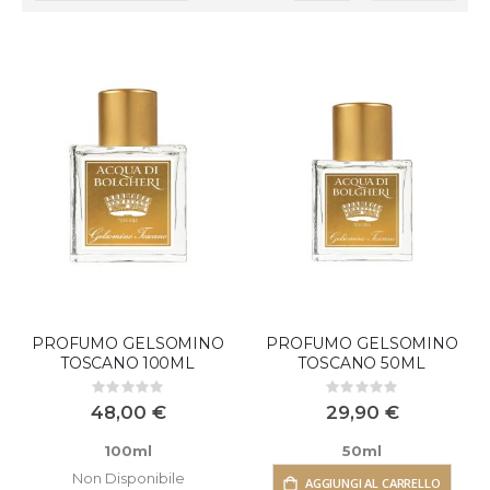
la
direzione
decrescente
PROFUMO GELSOMINO
PROFUMO GELSOMINO
TOSCANO 100ML
TOSCANO 50ML
Rating:
Rating:
0%
0%
48,00 €
29,90 €
100ml
50ml
Non Disponibile
AGGIUNGI AL CARRELLO