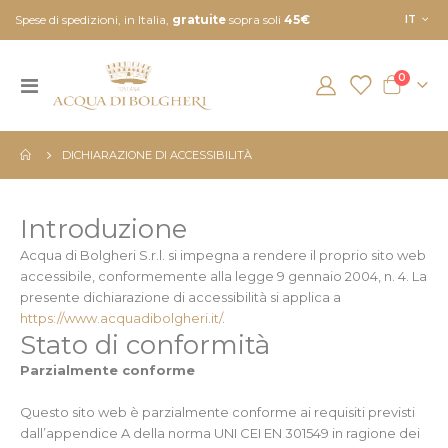
Lingua
Spese di spedizioni, in Italia,
gratuite
sopra soli
45€
IT
element
0
Toggle
Cart
Nav
DICHIARAZIONE DI ACCESSIBILITÀ
Introduzione
Acqua di Bolgheri S.r.l. si impegna a rendere il proprio sito web
accessibile, conformemente alla legge 9 gennaio 2004, n. 4. La
presente dichiarazione di accessibilità si applica a
https://www.acquadibolgheri.it/
.
Stato di conformità
Parzialmente conforme
Questo sito web è parzialmente conforme ai requisiti previsti
dall’appendice A della norma UNI CEI EN 301549 in ragione dei