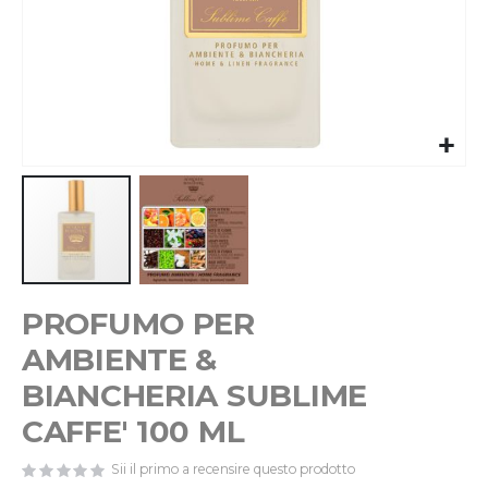
Vai
PROFUMO PER
all'inizio
della
AMBIENTE &
galleria
di
BIANCHERIA SUBLIME
immagini
CAFFE' 100 ML
Sii il primo a recensire questo prodotto